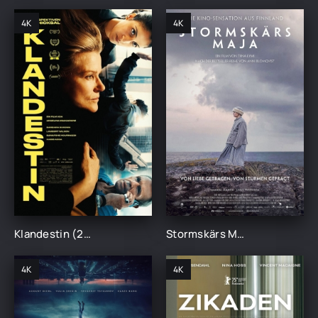
4K
4K
Klandestin (2025)
Stormskärs Maja - Von Liebe getragen, von Stürmen geprägt (2025)
4K
4K