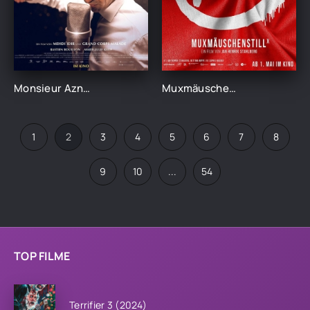
Monsieur Aznavour (2025)
Muxmäuschenstillˣ (2025)
1
2
3
4
5
6
7
8
9
10
...
54
TOP FILME
Terrifier 3 (2024)