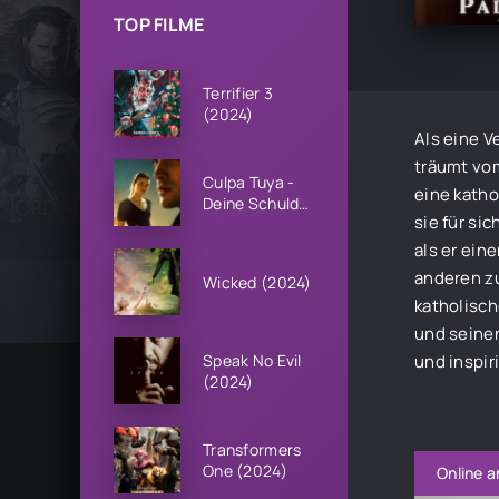
TOP FILME
Terrifier 3
(2024)
Als eine V
träumt vom
Culpa Tuya -
eine kath
Deine Schuld
sie für si
(2024)
als er ein
anderen zu
Wicked (2024)
katholisch
und seinen
Speak No Evil
und inspir
(2024)
Transformers
One (2024)
Online 