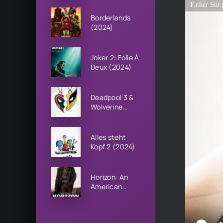
Father Stu 
Borderlands
(2024)
Joker 2: Folie À
Deux (2024)
Deadpool 3 &
Wolverine
(2024)
Alles steht
Kopf 2 (2024)
Horizon: An
American
Saga Chapter
1 (2024)