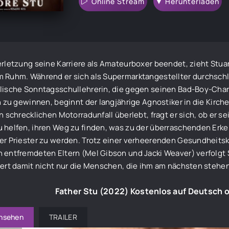
Online Stream
▼ Herunterladen
erletzung seine Karriere als Amateurboxer beendet, zieht Stua
 Ruhm. Während er sich als Supermarktangestellter durchschlä
olische Sonntagsschullehrerin, die gegen seinen Bad-Boy-Cha
ch zu gewinnen, beginnt der langjährige Agnostiker in die Kirc
en schrecklichen Motorradunfall überlebt, fragt er sich, ob er
 helfen, ihren Weg zu finden, was zu der überraschenden Erken
er Priester zu werden. Trotz einer verheerenden Gesundheitsk
 entfremdeten Eltern (Mel Gibson und Jacki Weaver) verfolgt 
iert damit nicht nur die Menschen, die ihm am nächsten stehe
Father Stu (2022) Kostenlos auf Deutsch 
ansehen
TRAILER