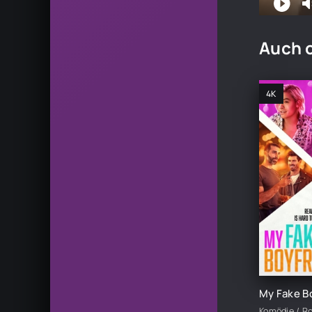
Auch 
4K
Komödie / R