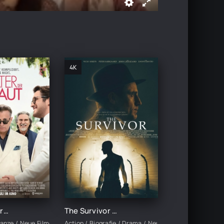
4K
Der Vater der Braut (2022)
The Survivor (2022)
anze / Neue Filme
Action / Biografie / Drama / Neue Filme